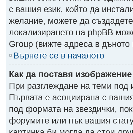
с вашия език, който да инстали
желание, можете да създадете
локализирането на phpBB може
Group (вижте адреса в дъното 
Върнете се в началото
Как да поставя изображение
При разглеждане на теми под и
Първата е асоциирана с вашия 
под формата на звездички, по
форумите или пък вашия стату
картинка би могла да стои друг