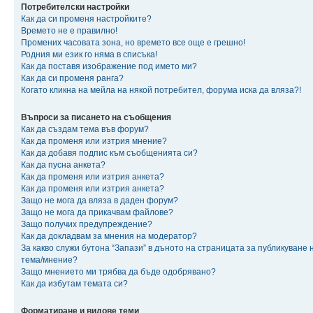
Потребителски настройки
Как да си променя настройките?
Времето не е правилно!
Промених часовата зона, но времето все още е грешно!
Родния ми език го няма в списъка!
Как да поставя изображение под името ми?
Как да си променя ранга?
Когато кликна на мейла на някой потребител, форума иска да вляза?!
Въпроси за писането на съобщения
Как да създам тема във форум?
Как да променя или изтрия мнение?
Как да добавя подпис към съобщенията си?
Как да пусна анкета?
Как да променя или изтрия анкета?
Как да променя или изтрия анкета?
Защо не мога да вляза в даден форум?
Защо не мога да прикачвам файлове?
Защо получих предупреждение?
Как да докладвам за мнения на модератор?
За какво служи бутона “Запази” в дъното на страницата за публикуване 
тема/мнение?
Защо мнението ми трябва да бъде одобрявано?
Как да избутам темата си?
Форматиране и видове теми