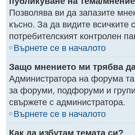
публикуване на тема/мнени
Позволява ви да запазите мнен
късно. За да видите всичките 
потребителският контролен па
Върнете се в началото
Защо мнението ми трябва д
Администратора на форума так
за форуми, подфоруми и груп
свържете с администратора.
Върнете се в началото
Как да избутам темата си?