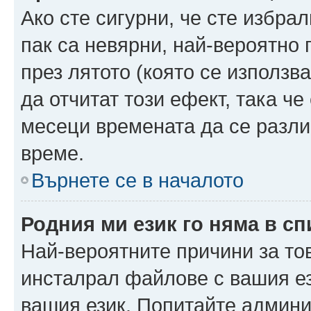
Ако сте сигурни, че сте избра
пак са невярни, най-вероятно
през лятото (която се използв
да отчитат този ефект, така че
месеци времената да се разли
време.
Върнете се в началото
Родния ми език го няма в сп
Най-вероятните причини за то
инсталрал файлове с вашия ез
вашия език. Попитайте админ