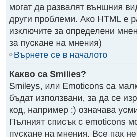
могат да развалят външния ви
други проблеми. Ако HTML е р
изключите за определени мнен
за пускане на мнения)
Върнете се в началото
Какво са Smilies?
Smileys, или Emoticons са мал
бъдат използвани, за да се из
код, например :) означава усми
Пълният списък с emoticons м
пускане на мнения. Все пак не