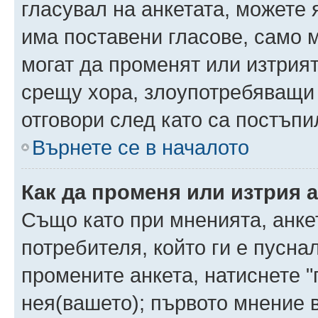
гласувал на анкетата, можете 
има поставени гласове, само 
могат да променят или изтрият
срещу хора, злоупотребяващи 
отговори след като са постъпи
Върнете се в началото
Как да променя или изтрия 
Също като при мненията, анкет
потребителя, който ги е пусна
промените анкета, натиснете "
нея(вашето); първото мнение в