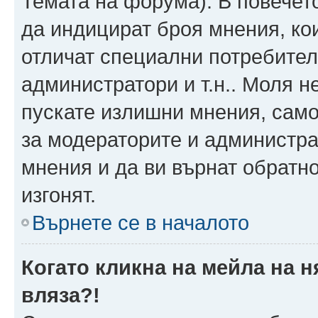
Темата на форума). В повечет
да индицират броя мнения, ко
отличат специални потребител
администратори и т.н.. Моля н
пускате излишни мнения, само 
за модераторите и администра
мнения и да ви върнат обратно
изгонят.
Върнете се в началото
Когато кликна на мейла на 
вляза?!