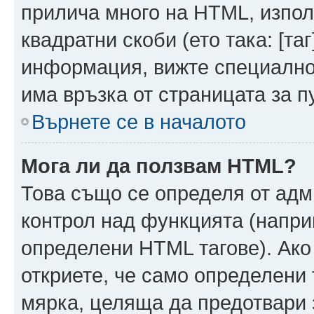
прилича много на HTML, използ
квадратни скоби (ето така: [таг]
информация, вижте специално
има връзка от страницата за п
Върнете се в началото
Мога ли да ползвам HTML?
Това също се определя от адм
контрол над функцията (напри
определени HTML тагове). Ако
откриете, че само определени 
мярка, целяща да предотвари з