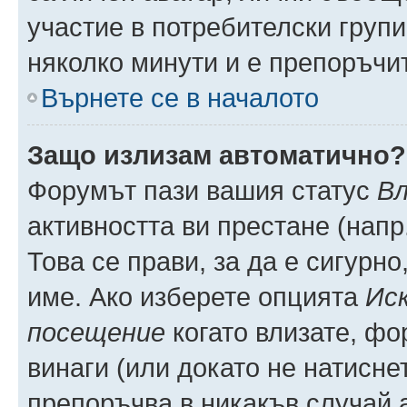
участие в потребителски групи
няколко минути и е препоръчит
Върнете се в началото
Защо излизам автоматично?
Форумът пази вашия статус
Вл
активността ви престане (напр
Това се прави, за да е сигурно
име. Ако изберете опцията
Иск
посещение
когато влизате, фо
винаги (или докато не натиснет
препоръчва в никакъв случай а