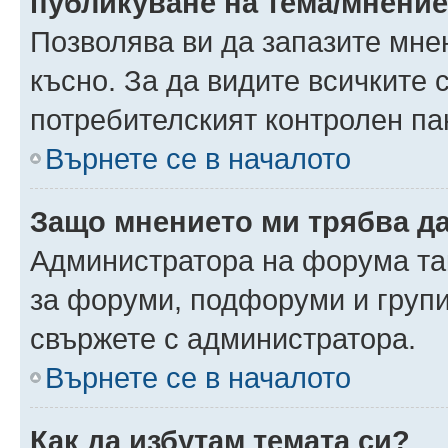
публикуване на тема/мнени
Позволява ви да запазите мнен
късно. За да видите всичките 
потребителският контролен па
Върнете се в началото
Защо мнението ми трябва д
Администратора на форума так
за форуми, подфоруми и груп
свържете с администратора.
Върнете се в началото
Как да избутам темата си?