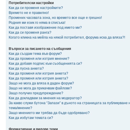
Потребителски настройки
Как да си променя настройките?
Времето не е правилно!
Промених часовата зона, но времето все още е грешно!
Родния ми език го няма в списъка!
Как да поставя изображение под името ми?
Как да си променя ранга?
Когато кликна на мейла на някой потребител, форума иска да вляза?!
Въпроси за писането на съобщения
Как да създам тема във форум?
Как да променя или изтрия мнение?
Как да добавя подпис към съобщенията си?
Как да пусна анкета?
Как да променя или изтрия анкета?
Как да променя или изтрия анкета?
Защо не мога да вляза в даден форум?
Защо не мога да прикачвам файлове?
Защо получих предупреждение?
Как да докладвам за мнения на модератор?
За какво служи бутона “Запази” в дъното на страницата за публикуване 
тема/мнение?
Защо мнението ми трябва да бъде одобрявано?
Как да избутам темата си?
Форматиране и видове теми