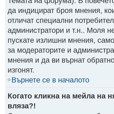
Темата на форума). В повечет
да индицират броя мнения, ко
отличат специални потребител
администратори и т.н.. Моля н
пускате излишни мнения, само 
за модераторите и администра
мнения и да ви върнат обратно
изгонят.
Върнете се в началото
Когато кликна на мейла на 
вляза?!