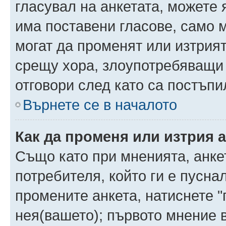
гласувал на анкетата, можете 
има поставени гласове, само 
могат да променят или изтрият
срещу хора, злоупотребяващи 
отговори след като са постъпи
Върнете се в началото
Как да променя или изтрия 
Също като при мненията, анкет
потребителя, който ги е пусна
промените анкета, натиснете "
нея(вашето); първото мнение в