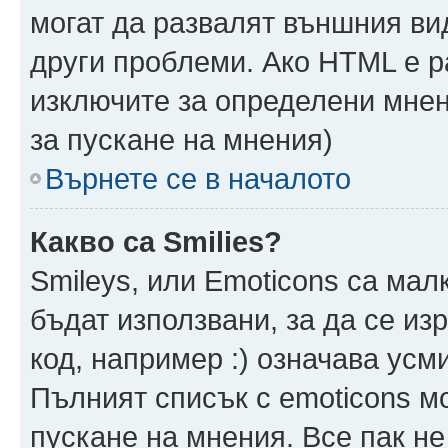
могат да развалят външния ви
други проблеми. Ако HTML е р
изключите за определени мнен
за пускане на мнения)
Върнете се в началото
Какво са Smilies?
Smileys, или Emoticons са мал
бъдат използвани, за да се из
код, например :) означава усми
Пълният списък с emoticons м
пускане на мнения. Все пак не