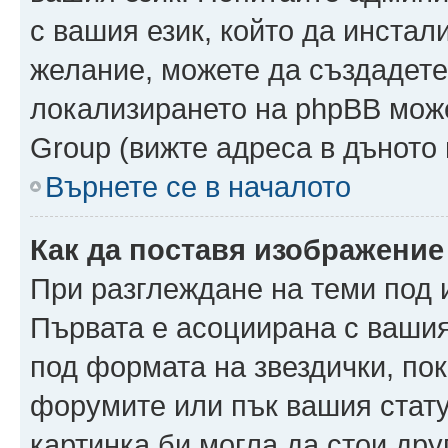
с вашия език, който да инстали
желание, можете да създадете
локализирането на phpBB може
Group (вижте адреса в дъното 
Върнете се в началото
Как да поставя изображение
При разглеждане на теми под и
Първата е асоциирана с вашия 
под формата на звездички, по
форумите или пък вашия стату
картинка би могла да стои друг