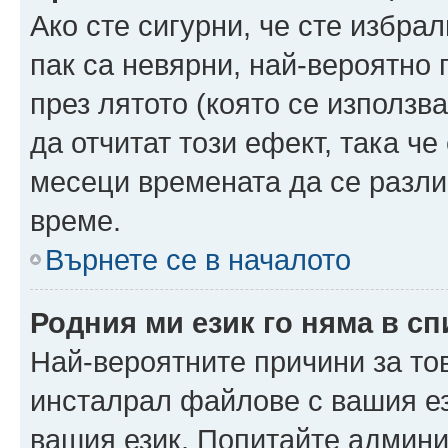
Ако сте сигурни, че сте избра
пак са невярни, най-вероятно
през лятото (която се използв
да отчитат този ефект, така че
месеци времената да се разли
време.
Върнете се в началото
Родния ми език го няма в сп
Най-вероятните причини за то
инсталрал файлове с вашия ез
вашия език. Попитайте админ