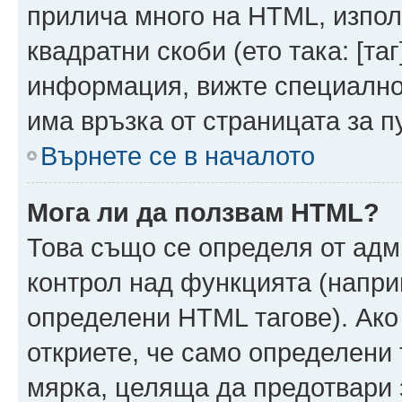
прилича много на HTML, използ
квадратни скоби (ето така: [таг]
информация, вижте специално
има връзка от страницата за п
Върнете се в началото
Мога ли да ползвам HTML?
Това също се определя от адм
контрол над функцията (напри
определени HTML тагове). Ако
откриете, че само определени 
мярка, целяща да предотвари з