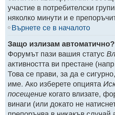
участие в потребителски групи
няколко минути и е препоръчит
Върнете се в началото
Защо излизам автоматично?
Форумът пази вашия статус
Вл
активността ви престане (напр
Това се прави, за да е сигурно
име. Ако изберете опцията
Иск
посещение
когато влизате, фо
винаги (или докато не натиснет
препоръчва в никакъв случай а