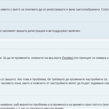
името с което се опитвате да се регистрирате е вече заето/забранено. Собс
то запомнят вашата регистрация и ви поддържат включен.
и. За да ги промените, кликнете на връзката
Профил
(по принцип се намира н
а от вашата. Ако това е проблема, би трябвало да промените настройките си,
асовата зона, както и повечето от настройките могат да бъдат задавани само
а невярни, най-вероятно проблема е в промяната на времето през лятото (коят
различават с 1 час от реалното местно време.