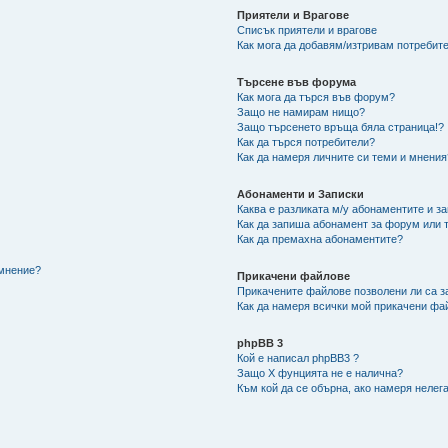
Приятели и Врагове
Списък приятели и врагове
Как мога да добавям/изтривам потребите
Търсене във форума
Как мога да търся във форум?
Защо не намирам нищо?
Защо търсенето връща бяла страница!?
Как да търся потребители?
Как да намеря личните си теми и мнения
Абонаменти и Записки
Каква е разликата м/у абонаментите и з
Как да запиша абонамент за форум или 
Как да премахна абонаментите?
/мнение?
Прикачени файлове
Прикачените файлове позволени ли са з
Как да намеря всички мой прикачени фа
phpBB 3
Кой е написал phpBB3 ?
Защо X фунцията не е налична?
Към кой да се обърна, ако намеря нелег