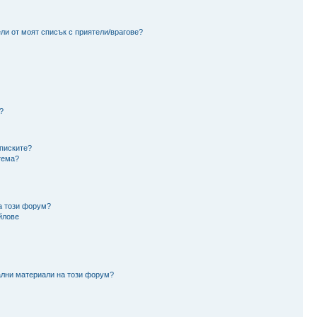
ли от моят списък с приятели/врагове?
?
аписките?
тема?
а този форум?
йлове
ални материали на този форум?