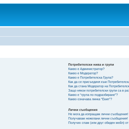
Потребителски нива и групи
Какво е Администратор?
Какво е Модератор?
Какво е Потребителска Група?
Как да се присъединя към Потребителск
Как да стана Модератор на Потребителс
Защо някои потребителски групи са в ра
Какво е “група по подразбиране”?
Какво означава линка “Екип”?
Лични съобщения
Не мога да изпращам лични съобщения!
Получавам нежелани лични съобщения!
Получих спам (или друг обиден мейл) от