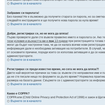
Върнете се в началото
Забравих си паролата!
Без паника! Не е възможно да получите старата си парола, но за сметка
следвайте инструкциите и ще получите нова парола за нула време!
Върнете се в началото
Добре, регистрирах се, но не мога да вляза!
Първо проверете дали сте въвели правилно името и паролата си. Ако те
тези условия и възрастта ми е
под
13 години
при регистрацията тогава т
могат да бъдат настроени така, че да се налага всички нови регистраци
информация дали е необходима активация на потребителя. В случай, че 
от основните причини, поради които се използва активация е да се нам
администраторите.
Върнете се в началото
Регистрирах се преди известно време, но сега не мога да вляза?!
Двете най-вероятни причини за това са: въвели сте неправилни име и па
да не сте писали нищо по форумите за дълго време? Нормална практик
размера на базата данни. Свържете се с администраторите за информац
Върнете се в началото
Какво е COPPA?
COPPA или (Child Online Privacy and Protection Act of 1998) е закон в 
Върнете се в началото