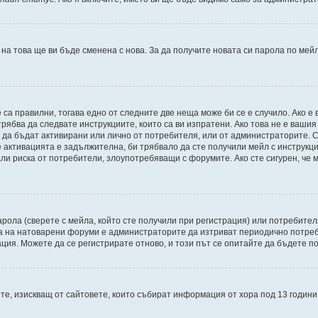
 на това ще ви бъде сменена с нова. За да получите новата си парола по мей
 са правилни, тогава едно от следните две неща може би се е случило. Ако 
рябва да следвате инструкциите, които са ви изпратени. Ако това не е ваши
и да бъдат активирани или лично от потребителя, или от администраторите. С
активацията е задължителна, би трябвало да сте получили мейл с инструкции.
али риска от потребители, злоупотребяващи с форумите. Ако сте сигурен, че
рола (сверете с мейла, който сте получили при регистрация) или потребителят
а на натоварени форуми е администраторите да изтриват периодично потреби
ия. Можете да се регистрирате отново, и този път се опитайте да бъдете по
Щатите, изискващ от сайтовете, които събират информация от хора под 13 годин