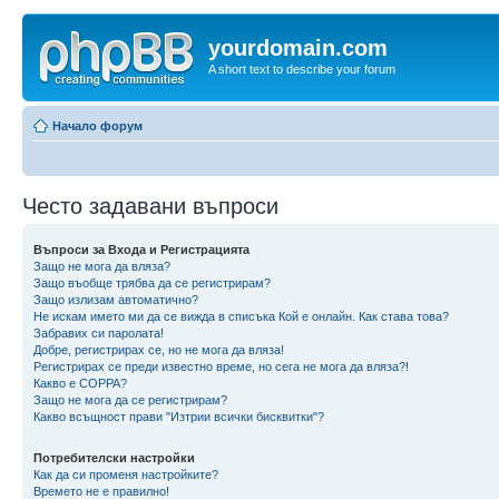
yourdomain.com
A short text to describe your forum
Начало форум
Често задавани въпроси
Въпроси за Входа и Регистрацията
Защо не мога да вляза?
Защо въобще трябва да се регистрирам?
Защо излизам автоматично?
Не искам името ми да се вижда в списъка Кой е онлайн. Как става това?
Забравих си паролата!
Добре, регистрирах се, но не мога да вляза!
Регистрирах се преди известно време, но сега не мога да вляза?!
Какво е COPPA?
Защо не мога да се регистрирам?
Какво всъщност прави "Изтрии всички бисквитки"?
Потребителски настройки
Как да си променя настройките?
Времето не е правилно!