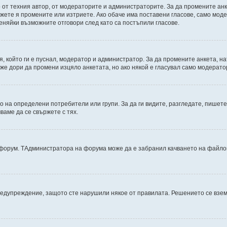
от техния автор, от модераторите и администраторите. За да промените анк
можете я промените или изтриете. Ако обаче има поставени гласове, само мо
еняйки възможните отговори след като са постъпили гласове.
, който ги е пуснал, модератор и администратор. За да промените анкета, н
може дори да промени изцяло анкетата, но ако някой е гласувал само модерат
на определени потребители или групи. За да ги видите, разгледате, пишете 
аме да се свържете с тях.
дфорум. TАдминистратора на форума може да е забранил качването на файлов
редупреждение, защото сте нарушили някое от правилата. Решението се взе