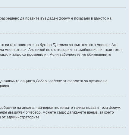
е разрешено да правите във даден форум е показано в дъното на
о си като кликнете на бутона
Промяна
за съответното мнение. Ако
ли мнението си. Ако никой не е отговорил на съобщение ви, този текст
какво и защо са променили). Моля забележете, че обикновените
 да включите опцията
Добави подпис
от формата за пускане на
дписа.
обавяне на анкета, най-вероятно нямате такива права в този форум.
ете възможен отговор
. Можете също да укажете време, за което
я от администраторите.