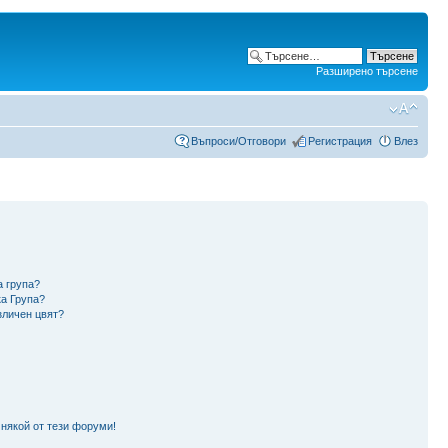
Разширено търсене
Въпроси/Отговори
Регистрация
Влез
а група?
ка Група?
зличен цвят?
 някой от тези форуми!