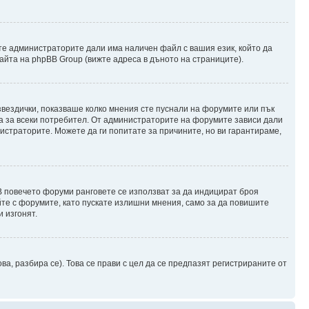
те администраторите дали има наличен файл с вашия език, който да
айта на phpBB Group (вижте адреса в дъното на страниците).
 звездички, показваше колко мнения сте пуснали на форумите или пък
чна за всеки потребител. От администраторите на форумите зависи дали
нистраторите. Можете да ги попитате за причините, но ви гарантираме,
 В повечето форуми ранговете се използват за да индицират броя
йте с форумите, като пускате излишни мнения, само за да повишите
 изгонят.
, разбира се). Това се прави с цел да се предпазят регистрираните от