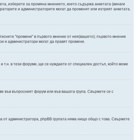
ета, изберете за промяна мнението, което съдържа анкетата (винаги
дераторите и администраторите могат да променят или изтрият анкетата.
атиснете "промени" в първото мнение от нея(вашето); първото мнение
ори и администратори могат да правят промени.
и т.н. в тези форуми, ще се нуждаете от специален достъп, който може
е във въпросният форум или във вашата група. Свържете се с
ма от администратора, phpBB групата няма нищо общо с това. Свържете