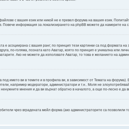
файлове с вашия език или никой не е превел форума на вашия език. Попитай
ъв. Повече информация за локализирането на phpBB можете да намерите на с
ата е асоциирана с вашия ранг; по принцип тези картинки са под формата на
 друга, по-голяма, позната като Аватар, която по принцип е уникална или ли
Аватарите. Ако не можете да използвате Аватар, то това е желанието на адми
а под името ви в темите и в профила ви, в зависимост от Темата на форума).
ители, например модератори, администратори и т.н.. Моля не злоупотребява
ненужните мнения и да ви върнат обратно в началото, а още по-лесно е да ви
бители чрез вградената мейл форма (ако администраторите са позволили това