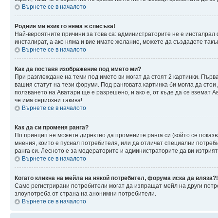
Върнете се в началото
Родния ми език го няма в списъка!
Най-вероятните причини за това са: администраторите не е инсталрал 
инсталират, а ако няма и вие имате желание, можете да създадете так
Върнете се в началото
Как да поставя изображение под името ми?
При разглеждане на теми под името ви могат да стоят 2 картинки. Първ
вашия статут на тези форуми. Под ранговата картинка би могла да стои
ползването на Аватари ще е разрешено, и ако е, от къде да се вземат 
че има сериозни такива!
Върнете се в началото
Как да си променя ранга?
По принцип не можете директно да промените ранга си (който се показв
мнения, които е пуснал потребителя, или да отличат специални потреб
ранга си. Лесното е за модераторите и администраторите да ви изтрият 
Върнете се в началото
Когато кликна на мейла на някой потребител, форума иска да вляза?!
Само регистрирани потребители могат да изпращат мейл на други потре
злоупотреба от страна на анонимни потребители.
Върнете се в началото