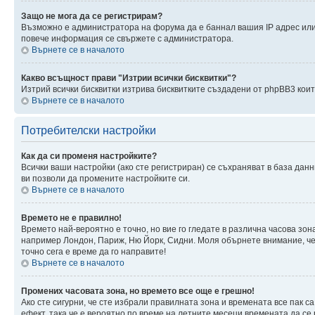
Защо не мога да се регистрирам?
Възможно е администратора на форума да е баннал вашия IP адрес или 
повече информация се свържете с администратора.
Върнете се в началото
Какво всъщност прави "Изтрии всички бисквитки"?
Изтрий всички бисквитки изтрива бисквитките създадени от phpBB3 кои
Върнете се в началото
Потребителски настройки
Как да си променя настройките?
Всички ваши настройки (ако сте регистриран) се съхраняват в база данн
ви позволи да промените настройките си.
Върнете се в началото
Времето не е правилно!
Времето най-вероятно е точно, но вие го гледате в различна часова зон
например Лондон, Париж, Ню Йорк, Сидни. Моля обърнете внимание, че ч
точно сега е време да го направите!
Върнете се в началото
Промених часовата зона, но времето все още е грешно!
Ако сте сигурни, че сте избрали правилната зона и времената все пак с
ефект, така че е вероятно по време на летните месеци времената да се 