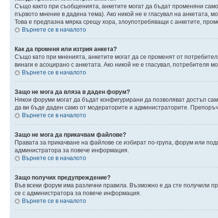
Също както при съобщенията, анкетите могат да бъдат променяни само 
първото мнение в дадена тема). Ако никой не е гласувал на анкетата, 
Това е предпазна мярка срещу хора, злоупотребяващи с анкетите, пром
Върнете се в началото
Как да променя или изтрия анкета?
Също като при мненията, анкетите могат да се променят от потребителя
винаги е асоцирано с анкетата. Ако никой не е гласувал, потребителя 
Върнете се в началото
Защо не мога да вляза в даден форум?
Някои форуми могат да бъдат конфигурирани да позволяват достъп само 
да ви бъде даден само от модераторите и администраторите. Препоръчв
Върнете се в началото
Защо не мога да прикачвам файлове?
Правата за прикачване на файлове се избират по-група, форум или по
администратора за повече информация.
Върнете се в началото
Защо получих предупреждение?
Във всеки форум има различни правила. Възможно е да сте получили п
се с администратора за повече информация.
Върнете се в началото