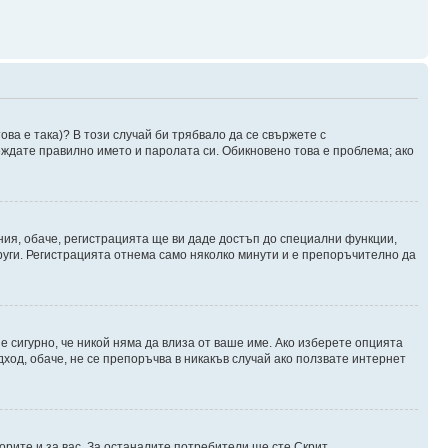
ова е така)? В този случай би трябвало да се свържете с
веждате правилно името и паролата си. Обикновено това е проблема; ако
ния, обаче, регистрацията ще ви даде достъп до специални функции,
руги. Регистрацията отнема само няколко минути и е препоръчително да
 е сигурно, че никой няма да влиза от ваше име. Ако изберете опцията
дход, обаче, не се препоръчва в никакъв случай ако ползвате интернет
орите и за вас. За останалите потребители ще сте Скрит.