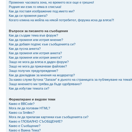
Промених часовата зона, но времето все още е грешно!
Родния ми език го няма в списъка!
Как да поставя изображение под името ми?
Как да си променя ранга?
Когато кликна на мейла на някой потребител, форума иска да вляза?!
Въпроси за писането на съобщения
Как да създам тема във форум?
Как да променя или изтрия мнение?
Как да добавя подпис към съобщенията си?
Как да пусна анкета?
Как да променя или изтрия анкета?
Как да променя или изтрия анкета?
Защо не мога да вляза в даден форум?
Защо не мога да прикачвам файлове?
Защо получих предупреждение?
Как да докладвам за мнения на модератор?
За какво служи бутона “Запази” в дъното на страницата за публикуване на тема
Защо мнението ми трябва да бъде одобрявано?
Как да избутам темата си?
Форматиране и видове теми
Какво е BBCode?
Мога ли да ползвам HTML?
Какво са Smilies?
Мога ли да прилагам картинки към съобщенията си?
Какво е ГЛОБАЛНО СЪОБЩЕНИЕ?
Какво е Съобщение?
Какво е Важна Тема?