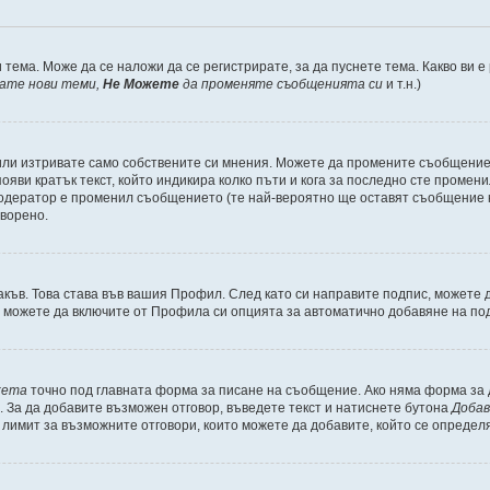
 тема. Може да се наложи да се регистрирате, за да пуснете тема. Какво ви 
кате нови теми,
Не Можете
да променяте съобщенията си
и т.н.)
или изтривате само собствените си мнения. Можете да промените съобщениет
ояви кратък текст, който индикира колко пъти и кога за последно сте промени
и модератор е променил съобщението (те най-вероятно ще оставят съобщение 
оворено.
акъв. Това става във вашия Профил. След като си направите подпис, можете
, можете да включите от Профила си опцията за автоматично добавяне на по
кета
точно под главната форма за писане на съобщение. Ако няма форма за д
. За да добавите възможен отговор, въведете текст и натиснете бутона
Добав
а лимит за възможните отговори, които можете да добавите, който се определ