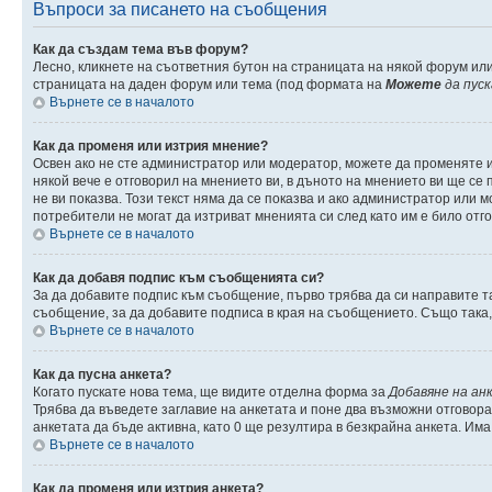
Въпроси за писането на съобщения
Как да създам тема във форум?
Лесно, кликнете на съответния бутон на страницата на някой форум или
страницата на даден форум или тема (под формата на
Можете
да пус
Върнете се в началото
Как да променя или изтрия мнение?
Освен ако не сте администратор или модератор, можете да променяте 
някой вече е отговорил на мнението ви, в дъното на мнението ви ще се п
не ви показва. Този текст няма да се показва и ако администратор ил
потребители не могат да изтриват мненията си след като им е било отг
Върнете се в началото
Как да добавя подпис към съобщенията си?
За да добавите подпис към съобщение, първо трябва да си направите т
съобщение, за да добавите подписа в края на съобщението. Също така
Върнете се в началото
Как да пусна анкета?
Когато пускате нова тема, ще видите отделна форма за
Добавяне на ан
Трябва да въведете заглавие на анкетата и поне два възможни отговора
анкетата да бъде активна, като 0 ще резултира в безкрайна анкета. Им
Върнете се в началото
Как да променя или изтрия анкета?