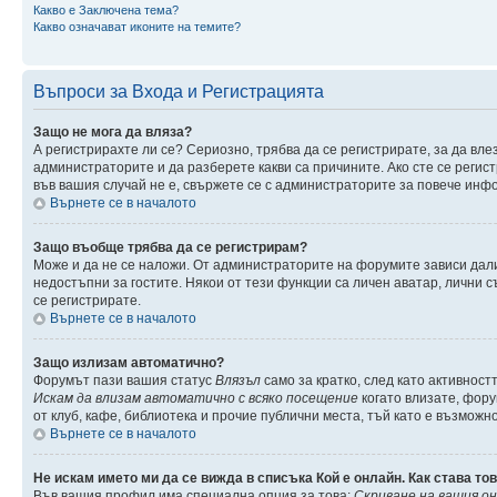
Какво е Заключена тема?
Какво означават иконите на темите?
Въпроси за Входа и Регистрацията
Защо не мога да вляза?
А регистрирахте ли се? Сериозно, трябва да се регистрирате, за да вле
администраторите и да разберете какви са причините. Ако сте се регис
във вашия случай не е, свържете се с администраторите за повече инф
Върнете се в началото
Защо въобще трябва да се регистрирам?
Може и да не се наложи. От администраторите на форумите зависи дали
недостъпни за гостите. Някои от тези функции са личен аватар, лични 
се регистрирате.
Върнете се в началото
Защо излизам автоматично?
Форумът пази вашия статус
Влязъл
само за кратко, след като активност
Искам да влизам автоматично с всяко посещение
когато влизате, фору
от клуб, кафе, библиотека и прочие публични места, тъй като е възможн
Върнете се в началото
Не искам името ми да се вижда в списъка Кой е онлайн. Как става то
Във вашия профил има специална опция за това:
Скриване на вашия о