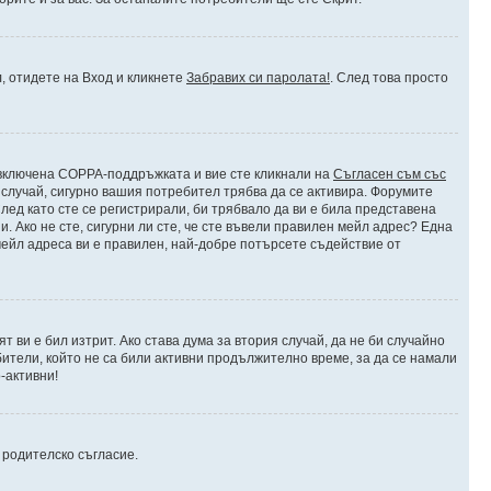
л, отидете на Вход и кликнете
Забравих си паролата!
. След това просто
е включена COPPA-поддръжката и вие сте кликнали на
Съгласен съм със
я случай, сигурно вашия потребител трябва да се активира. Форумите
лед като сте се регистрирали, би трябвало да ви е била представена
 Ако не сте, сигурни ли сте, че сте въвели правилен мейл адрес? Една
 мейл адреса ви е правилен, най-добре потърсете съдействие от
 ви е бил изтрит. Ако става дума за втория случай, да не би случайно
тели, който не са били активни продължително време, за да се намали
-активни!
и родителско съгласие.