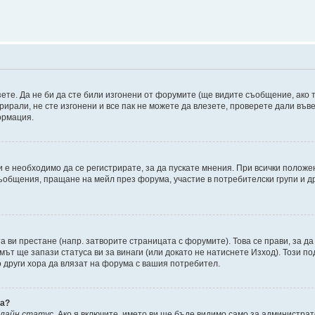
зете. Да не би да сте били изгонени от форумите (ще видите съобщение, ако т
трирали, не сте изгонени и все пак не можете да влезете, проверете дали въ
ормация.
 е необходимо да се регистрирате, за да пускате мнения. При всички положе
съобщения, пращане на мейл през форума, участие в потребителски групи и д
та ви престане (напр. затворите страницата с форумите). Това се прави, за да
мът ще запази статуса ви за винаги (или докато не натиснете Изход). Този по
о други хора да влязат на форума с вашия потребител.
ва?
нлайн статус
. Ако я включите, името ви ще бъде видимо само за администрат