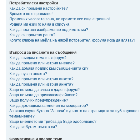
Потребителски настройки
Как да си променя настройките?
Времето не е правилно!
Промених часовата зона, но времето все още е грешно!
Родния ми език го няма в списъка!
Как да поставя изображение под името ми?
Как да си променя ранга?
Когато кликна на мейла на някой потребител, форума иска да вляза?!
Въпроси за писането на съобщения
Как да създам тема във форум?
Как да променя или изтрия мнение?
Как да добавя подпис към съобщенията си?
Как да пусна анкета?
Как да променя или изтрия анкета?
Как да променя или изтрия анкета?
Защо не мога да вляза в даден форум?
Защо не мога да прикачвам файлове?
Защо получих предупреждение?
Как да докладвам за мнения на модератор?
За какво служи бутона “Запази” в дъното на страницата за публикуване 
тема/мнение?
Защо мнението ми трябва да бъде одобрявано?
Как да избутам темата си?
Форматиране и видове теми