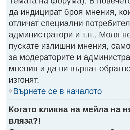
Темата на форума). В повечет
да индицират броя мнения, ко
отличат специални потребител
администратори и т.н.. Моля н
пускате излишни мнения, само 
за модераторите и администра
мнения и да ви върнат обратно
изгонят.
Върнете се в началото
Когато кликна на мейла на 
вляза?!