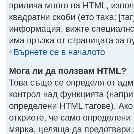
прилича много на HTML, използ
квадратни скоби (ето така: [таг]
информация, вижте специално
има връзка от страницата за п
Върнете се в началото
Мога ли да ползвам HTML?
Това също се определя от адм
контрол над функцията (напри
определени HTML тагове). Ако
откриете, че само определени 
мярка, целяща да предотвари з