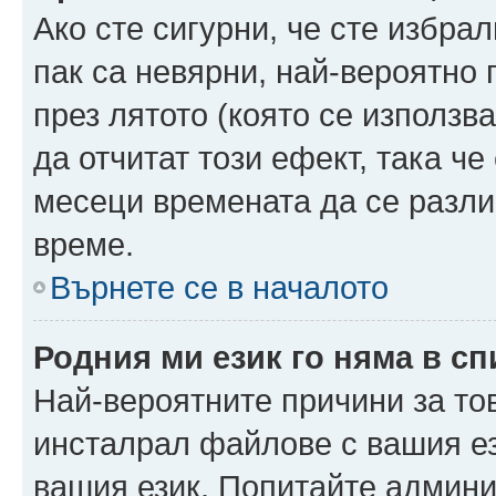
Ако сте сигурни, че сте избра
пак са невярни, най-вероятно
през лятото (която се използв
да отчитат този ефект, така че
месеци времената да се разли
време.
Върнете се в началото
Родния ми език го няма в сп
Най-вероятните причини за то
инсталрал файлове с вашия ез
вашия език. Попитайте админ