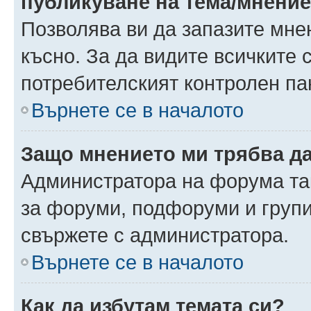
публикуване на тема/мнени
Позволява ви да запазите мнен
късно. За да видите всичките 
потребителският контролен па
Върнете се в началото
Защо мнението ми трябва д
Администратора на форума так
за форуми, подфоруми и груп
свържете с администратора.
Върнете се в началото
Как да избутам темата си?