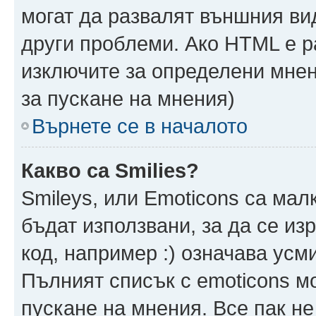
могат да развалят външния ви
други проблеми. Ако HTML е р
изключите за определени мнен
за пускане на мнения)
Върнете се в началото
Какво са Smilies?
Smileys, или Emoticons са мал
бъдат използвани, за да се из
код, например :) означава усми
Пълният списък с emoticons м
пускане на мнения. Все пак не