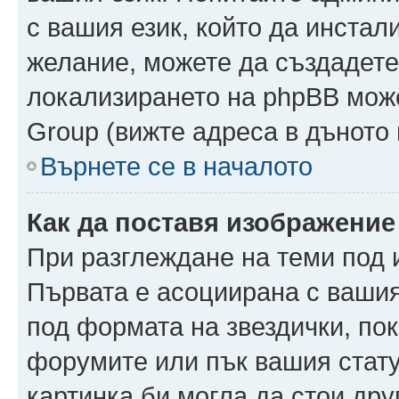
с вашия език, който да инстали
желание, можете да създадете
локализирането на phpBB може
Group (вижте адреса в дъното 
Върнете се в началото
Как да поставя изображение
При разглеждане на теми под и
Първата е асоциирана с вашия 
под формата на звездички, по
форумите или пък вашия стату
картинка би могла да стои друг