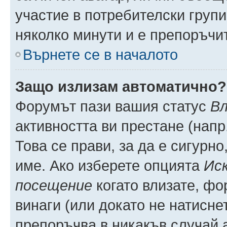
участие в потребителски групи
няколко минути и е препоръчит
Върнете се в началото
Защо излизам автоматично?
Форумът пази вашия статус
Вл
активността ви престане (напр
Това се прави, за да е сигурно
име. Ако изберете опцията
Иск
посещение
когато влизате, фо
винаги (или докато не натиснет
препоръчва в никакъв случай а