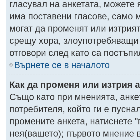
гласувал на анкетата, можете 
има поставени гласове, само 
могат да променят или изтрият
срещу хора, злоупотребяващи 
отговори след като са постъпи
Върнете се в началото
Как да променя или изтрия 
Също като при мненията, анкет
потребителя, който ги е пусна
промените анкета, натиснете "
нея(вашето); първото мнение в