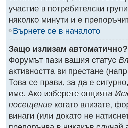
участие в потребителски групи
няколко минути и е препоръчит
Върнете се в началото
Защо излизам автоматично?
Форумът пази вашия статус
Вл
активността ви престане (напр
Това се прави, за да е сигурно
име. Ако изберете опцията
Иск
посещение
когато влизате, фо
винаги (или докато не натиснет
препоръчва в никакъв случай а