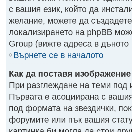
с вашия език, който да инстали
желание, можете да създадете
локализирането на phpBB може
Group (вижте адреса в дъното 
Върнете се в началото
Как да поставя изображение
При разглеждане на теми под и
Първата е асоциирана с вашия 
под формата на звездички, по
форумите или пък вашия стату
картинка би могла да стои друг