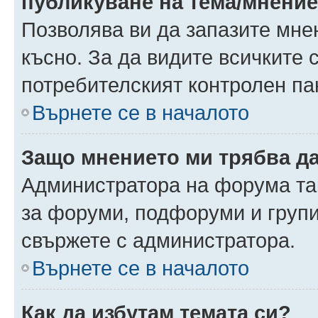
публикуване на тема/мнени
Позволява ви да запазите мнен
късно. За да видите всичките 
потребителският контролен па
Върнете се в началото
Защо мнението ми трябва д
Администратора на форума так
за форуми, подфоруми и груп
свържете с администратора.
Върнете се в началото
Как да избутам темата си?