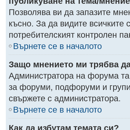
публикуване на тема/мнени
Позволява ви да запазите мнен
късно. За да видите всичките 
потребителският контролен па
Върнете се в началото
Защо мнението ми трябва д
Администратора на форума так
за форуми, подфоруми и груп
свържете с администратора.
Върнете се в началото
Как да избутам темата си?