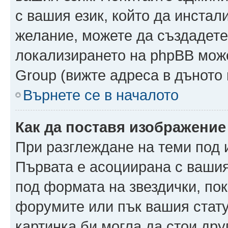
с вашия език, който да инстали
желание, можете да създадете
локализирането на phpBB може
Group (вижте адреса в дъното 
Върнете се в началото
Как да поставя изображение
При разглеждане на теми под и
Първата е асоциирана с вашия 
под формата на звездички, по
форумите или пък вашия стату
картинка би могла да стои друг