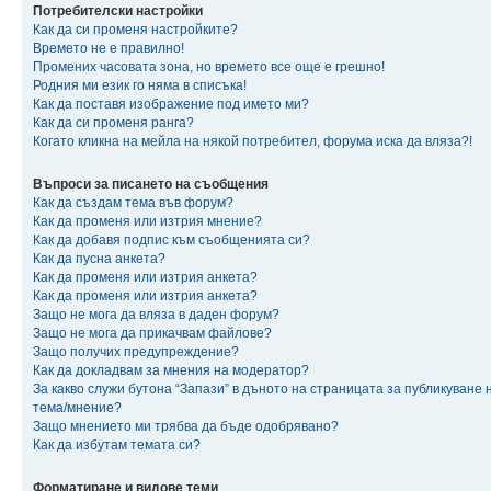
Потребителски настройки
Как да си променя настройките?
Времето не е правилно!
Промених часовата зона, но времето все още е грешно!
Родния ми език го няма в списъка!
Как да поставя изображение под името ми?
Как да си променя ранга?
Когато кликна на мейла на някой потребител, форума иска да вляза?!
Въпроси за писането на съобщения
Как да създам тема във форум?
Как да променя или изтрия мнение?
Как да добавя подпис към съобщенията си?
Как да пусна анкета?
Как да променя или изтрия анкета?
Как да променя или изтрия анкета?
Защо не мога да вляза в даден форум?
Защо не мога да прикачвам файлове?
Защо получих предупреждение?
Как да докладвам за мнения на модератор?
За какво служи бутона “Запази” в дъното на страницата за публикуване 
тема/мнение?
Защо мнението ми трябва да бъде одобрявано?
Как да избутам темата си?
Форматиране и видове теми