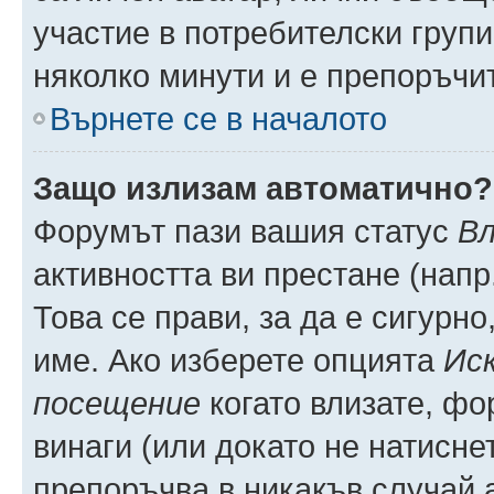
участие в потребителски групи
няколко минути и е препоръчит
Върнете се в началото
Защо излизам автоматично?
Форумът пази вашия статус
Вл
активността ви престане (напр
Това се прави, за да е сигурно
име. Ако изберете опцията
Иск
посещение
когато влизате, фо
винаги (или докато не натиснет
препоръчва в никакъв случай а