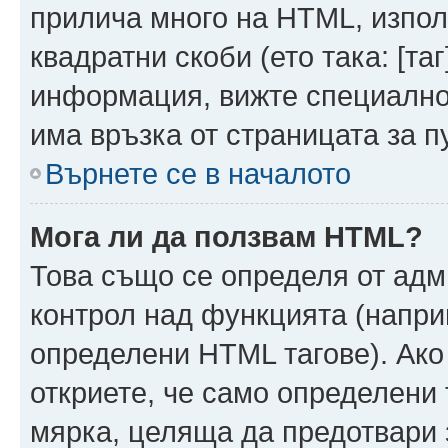
прилича много на HTML, използ
квадратни скоби (ето така: [таг]
информация, вижте специално
има връзка от страницата за п
Върнете се в началото
Мога ли да ползвам HTML?
Това също се определя от адм
контрол над функцията (напри
определени HTML тагове). Ако
откриете, че само определени 
мярка, целяща да предотвари з