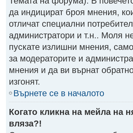
Темата на форума). В повечет
да индицират броя мнения, ко
отличат специални потребител
администратори и т.н.. Моля н
пускате излишни мнения, само 
за модераторите и администра
мнения и да ви върнат обратно
изгонят.
Върнете се в началото
Когато кликна на мейла на 
вляза?!