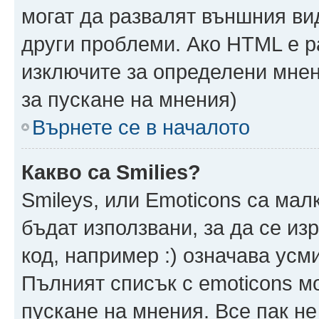
могат да развалят външния ви
други проблеми. Ако HTML е р
изключите за определени мнен
за пускане на мнения)
Върнете се в началото
Какво са Smilies?
Smileys, или Emoticons са мал
бъдат използвани, за да се из
код, например :) означава усми
Пълният списък с emoticons м
пускане на мнения. Все пак не