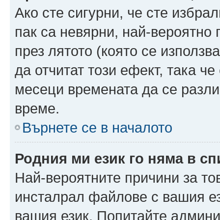
Ако сте сигурни, че сте избра
пак са невярни, най-вероятно
през лятото (която се използв
да отчитат този ефект, така че
месеци времената да се разли
време.
Върнете се в началото
Родния ми език го няма в сп
Най-вероятните причини за то
инсталрал файлове с вашия ез
вашия език. Попитайте админ