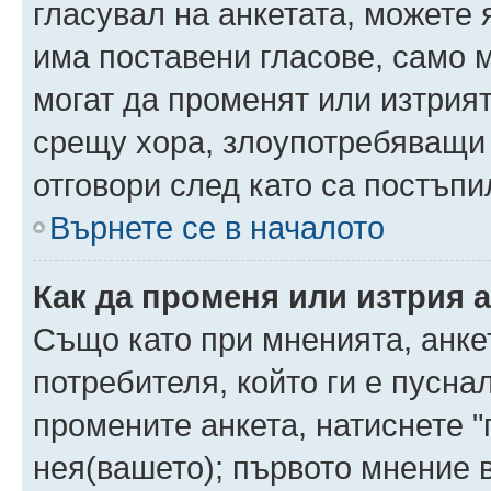
гласувал на анкетата, можете 
има поставени гласове, само 
могат да променят или изтрият
срещу хора, злоупотребяващи 
отговори след като са постъпи
Върнете се в началото
Как да променя или изтрия 
Също като при мненията, анкет
потребителя, който ги е пусна
промените анкета, натиснете "
нея(вашето); първото мнение в