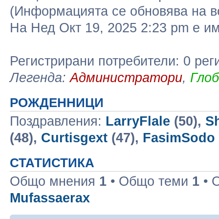
(Информацията се обновява на в
На Нед Окт 19, 2025 2:23 pm е 
Регистрирани потребители: 0 рег
Легенда:
Администратори
,
Гло
РОЖДЕННИЦИ
Поздравления:
LarryFlale
(50),
S
(48),
Curtisgext
(47),
FasimSodo
СТАТИСТИКА
Общо мнения
1
• Общо теми
1
• 
Mufassaerax