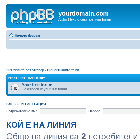
yourdomain.com
A short text to describe your forum
Начало форум
Виж темите без отговор
•
Виж активните теми
YOUR FIRST CATEGORY
Your first forum
Description of your first forum.
ВЛЕЗ
•
РЕГИСТРАЦИЯ
Потребителско име:
Парола:
КОЙ Е НА ЛИНИЯ
Общо на линия са
2
потребители :