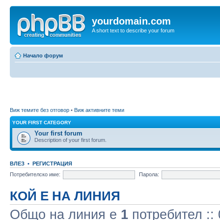
yourdomain.com
A short text to describe your forum
Начало форум
Виж темите без отговор
•
Виж активните теми
YOUR FIRST CATEGORY
Your first forum
Description of your first forum.
ВЛЕЗ
•
РЕГИСТРАЦИЯ
Потребителско име:
Парола:
КОЙ Е НА ЛИНИЯ
Общо на линия e
1
потребител :: 