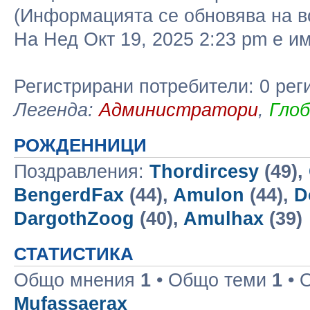
(Информацията се обновява на в
На Нед Окт 19, 2025 2:23 pm е 
Регистрирани потребители: 0 рег
Легенда:
Администратори
,
Гло
РОЖДЕННИЦИ
Поздравления:
Thordircesy
(49),
BengerdFax
(44),
Amulon
(44),
D
DargothZoog
(40),
Amulhax
(39)
СТАТИСТИКА
Общо мнения
1
• Общо теми
1
• 
Mufassaerax