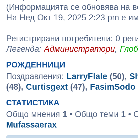
(Информацията се обновява на в
На Нед Окт 19, 2025 2:23 pm е 
Регистрирани потребители: 0 рег
Легенда:
Администратори
,
Гло
РОЖДЕННИЦИ
Поздравления:
LarryFlale
(50),
S
(48),
Curtisgext
(47),
FasimSodo
СТАТИСТИКА
Общо мнения
1
• Общо теми
1
• 
Mufassaerax