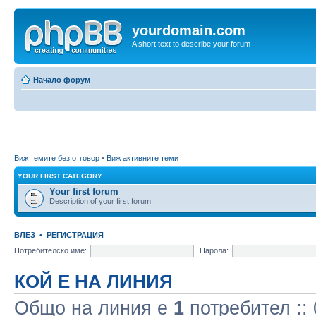
yourdomain.com
A short text to describe your forum
Начало форум
Виж темите без отговор
•
Виж активните теми
YOUR FIRST CATEGORY
Your first forum
Description of your first forum.
ВЛЕЗ
•
РЕГИСТРАЦИЯ
Потребителско име:
Парола:
КОЙ Е НА ЛИНИЯ
Общо на линия e
1
потребител :: 