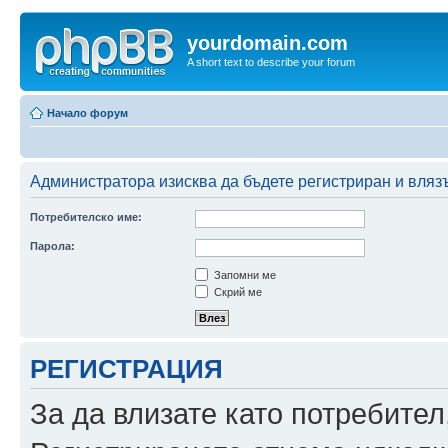
yourdomain.com
A short text to describe your forum
Начало форум
Администратора изисква да бъдете регистриран и влязъл
Потребителско име:
Парола:
Запомни ме
Скрий ме
РЕГИСТРАЦИЯ
За да влизате като потребител