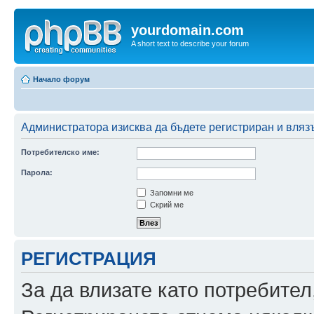
yourdomain.com
A short text to describe your forum
Начало форум
Администратора изисква да бъдете регистриран и влязъл
Потребителско име:
Парола:
Запомни ме
Скрий ме
РЕГИСТРАЦИЯ
За да влизате като потребител