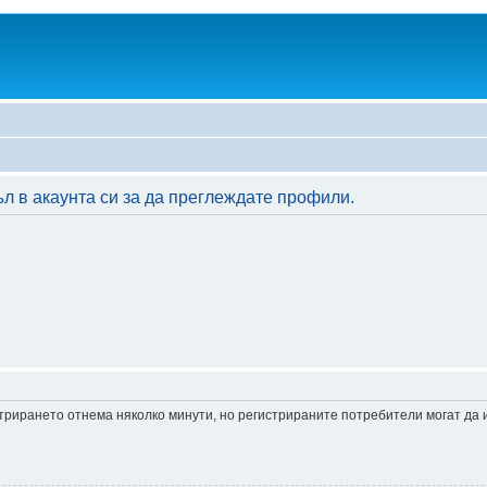
л в акаунта си за да преглеждате профили.
истрирането отнема няколко минути, но регистрираните потребители могат да