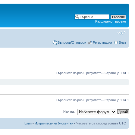
Разширено търсене
Въпроси/Отговори
Регистрация
Влез
Търсенето върна 0 резултата • Страница
1
от
1
Търсенето върна 0 резултата • Страница
1
от
1
Иди на:
Екип
•
Изтрий всички бисквитки
• Часовете са според зоната UTC