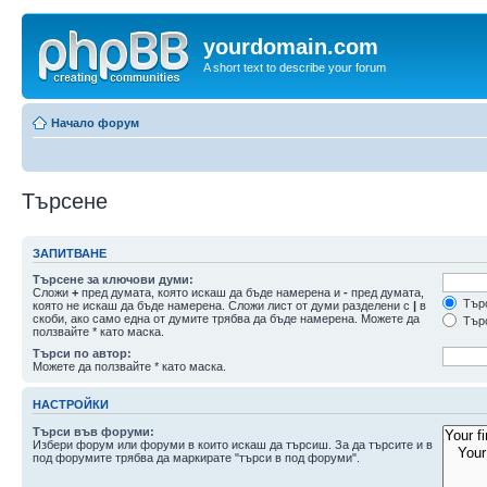
yourdomain.com
A short text to describe your forum
Начало форум
Търсене
ЗАПИТВАНЕ
Търсене за ключови думи:
Сложи
+
пред думата, която искаш да бъде намерена и
-
пред думата,
Търс
която не искаш да бъде намерена. Сложи лист от думи разделени с
|
в
скоби, ако само една от думите трябва да бъде намерена. Можете да
Търс
ползвайте * като маска.
Търси по автор:
Можете да ползвайте * като маска.
НАСТРОЙКИ
Търси във форуми:
Избери форум или форуми в които искаш да търсиш. За да търсите и в
под форумите трябва да маркирате "търси в под форуми".