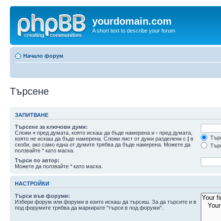
yourdomain.com
A short text to describe your forum
Начало форум
Търсене
ЗАПИТВАНЕ
Търсене за ключови думи:
Сложи
+
пред думата, която искаш да бъде намерена и
-
пред думата,
Търс
която не искаш да бъде намерена. Сложи лист от думи разделени с
|
в
скоби, ако само една от думите трябва да бъде намерена. Можете да
Търс
ползвайте * като маска.
Търси по автор:
Можете да ползвайте * като маска.
НАСТРОЙКИ
Търси във форуми:
Избери форум или форуми в които искаш да търсиш. За да търсите и в
под форумите трябва да маркирате "търси в под форуми".