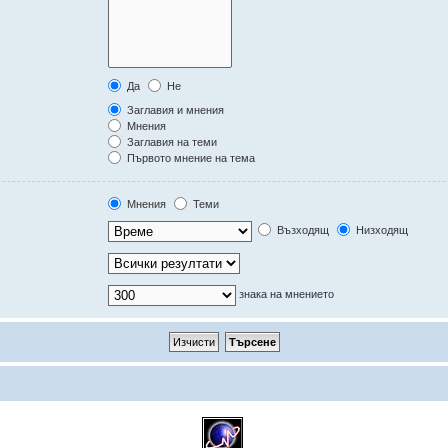
Да
Не
Заглавия и мнения
Мнения
Заглавия на теми
Първото мнение на тема
Мнения
Теми
Възходящ
Низходящ
знака на мнението