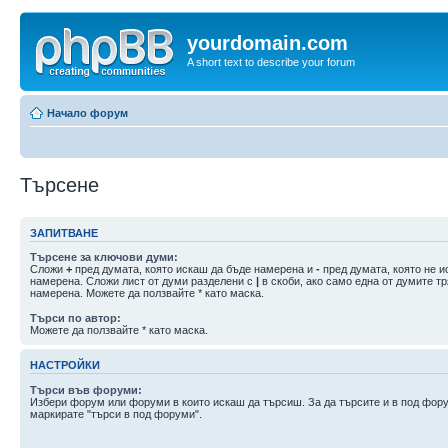
yourdomain.com
A short text to describe your forum
Начало форум
Търсене
ЗАПИТВАНЕ
Търсене за ключови думи:
Сложи
+
пред думата, която искаш да бъде намерена и
-
пред думата, която не и
намерена. Сложи лист от думи разделени с
|
в скоби, ако само една от думите т
намерена. Можете да ползвайте * като маска.
Търси по автор:
Можете да ползвайте * като маска.
НАСТРОЙКИ
Търси във форуми:
Избери форум или форуми в които искаш да търсиш. За да търсите и в под фор
маркирате "търси в под форуми".