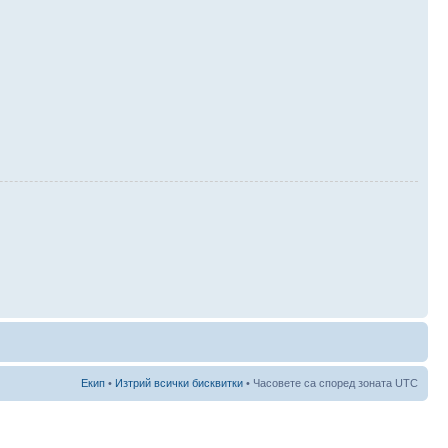
Екип
•
Изтрий всички бисквитки
• Часовете са според зоната UTC