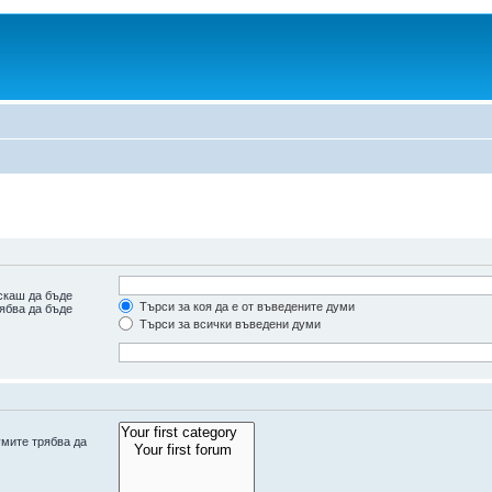
скаш да бъде
Търси за коя да е от въведените думи
рябва да бъде
Търси за всички въведени думи
умите трябва да