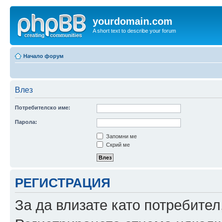
yourdomain.com
A short text to describe your forum
Начало форум
Влез
Потребителско име:
Парола:
Запомни ме
Скрий ме
РЕГИСТРАЦИЯ
За да влизате като потребител