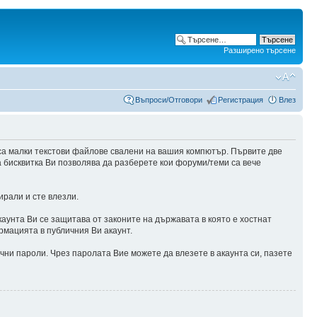
Разширено търсене
Въпроси/Отговори
Регистрация
Влез
са малки текстови файлове свалени на вашия компютър. Първите две
а бисквитка Ви позволява да разберете кои форуми/теми са вече
ирали и сте влезли.
аунта Ви се защитава от законите на държавата в която е хостнат
рмацията в публичния Ви акаунт.
чни пароли. Чрез паролата Вие можете да влезете в акаунта си, пазете