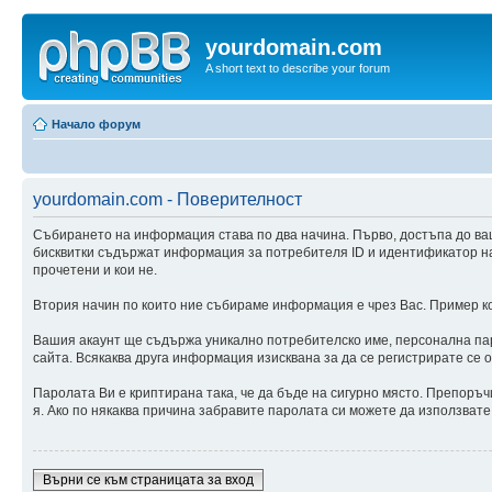
yourdomain.com
A short text to describe your forum
Начало форум
yourdomain.com - Поверителност
Събирането на информация става по два начина. Първо, достъпа до ва
бисквитки съдържат информация за потребителя ID и идентификатор на с
прочетени и кои не.
Втория начин по които ние събираме информация е чрез Вас. Пример ког
Вашия акаунт ще съдържа уникално потребителско име, персонална паро
сайта. Всякаква друга информация изисквана за да се регистрирате се 
Паролата Ви е криптирана така, че да бъде на сигурно място. Препоръч
я. Ако по някаква причина забравите паролата си можете да използвате
Върни се към страницата за вход