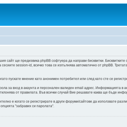
шия сайт ще предизвика phpBB софтуера да направи бисквитки. Бисквитките 
есиите session-id, всичко това се изпълнява автоматично от phpBB. Третат
ато пускате мнение като анонимен потребител или след като сте се регистр
ла за вход в акаунта и персонален валиден email адрес. Информацията в ак
отклонява от правилата. Във всички случай Вие решавате каква ще бъде инфо
ително е когато се регистрирате в други форуми/сайтове да използвате разли
 опцията "забравих си паролата".