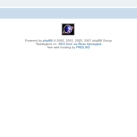
Powered by
phpBB
© 2000, 2002, 2005, 2007 phpBB Group
Преведено от:
SEO блог на Йоан Арнаудов
free web hosting by
FREE.BG