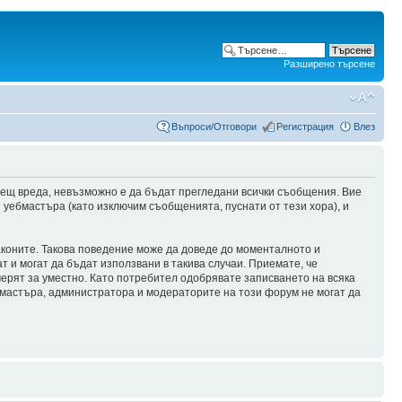
Разширено търсене
Въпроси/Отговори
Регистрация
Влез
сещ вреда, невъзможно е да бъдат прегледани всички съобщения. Вие
уебмастъра (като изключим съобщенията, пуснати от тези хора), и
аконите. Такова поведение може да доведе до моменталното и
т и могат да бъдат използвани в такива случаи. Приемате, че
мерят за уместно. Като потребител одобрявате записването на всяка
бмастъра, администратора и модераторите на този форум не могат да