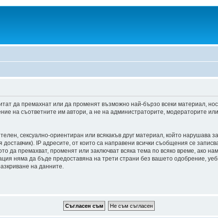
итат да премахнат или да променят възможно най-бързо всеки материал, но
ние на съответните им автори, а не на администраторите, модераторите или 
ителен, сексуално-ориентиран или всякакъв друг материал, който нарушава з
доставчик). IP адресите, от които са направени всички съобщения се записва
о да премахват, променят или заключват всяка тема по всяко време, ако на
мация няма да бъде предоставяна на трети страни без вашето одобрение, уе
разкриване на данните.