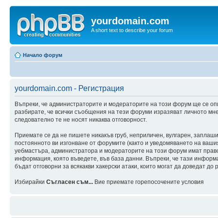
yourdomain.com
A short text to describe your forum
Начало форум
yourdomain.com - Регистрация
Въпреки, че администраторите и модераторите на този форум ще се оп
разбирате, че всички съобщения на тези форуми изразяват личното мне
следователно те не носят никаква отговорност.
Приемате се да не пишете никакъв груб, неприличен, вулгарен, заплаш
постоянното ви изгонване от форумите (както и уведомяването на вашия 
уебмастъра, администратора и модераторите на този форум имат правот
информация, която въведете, във база данни. Въпреки, че тази инфор
бъдат отговорни за всякакви хакерски атаки, които могат да доведат до 
Избирайки
Съгласен съм...
Вие приемате горепосочените условия