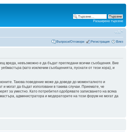
Разширено търсене
Въпроси/Отговори
Регистрация
Влез
сещ вреда, невъзможно е да бъдат прегледани всички съобщения. Вие
уебмастъра (като изключим съобщенията, пуснати от тези хора), и
аконите. Такова поведение може да доведе до моменталното и
т и могат да бъдат използвани в такива случаи. Приемате, че
мерят за уместно. Като потребител одобрявате записването на всяка
бмастъра, администратора и модераторите на този форум не могат да