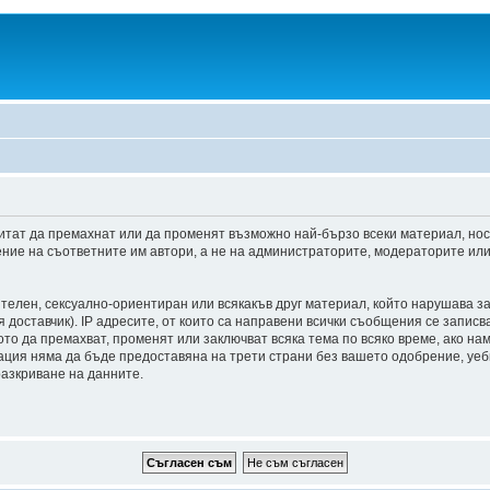
итат да премахнат или да променят възможно най-бързо всеки материал, но
ние на съответните им автори, а не на администраторите, модераторите или 
ителен, сексуално-ориентиран или всякакъв друг материал, който нарушава з
доставчик). IP адресите, от които са направени всички съобщения се записва
о да премахват, променят или заключват всяка тема по всяко време, ако на
мация няма да бъде предоставяна на трети страни без вашето одобрение, уе
разкриване на данните.