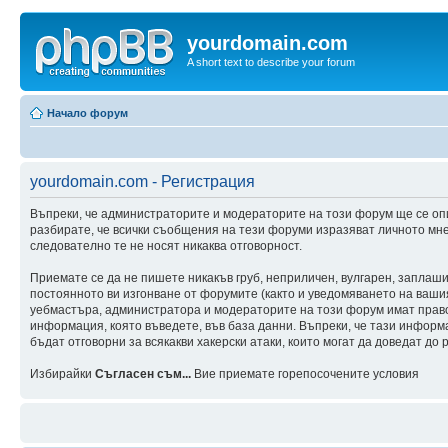
yourdomain.com
A short text to describe your forum
Начало форум
yourdomain.com - Регистрация
Въпреки, че администраторите и модераторите на този форум ще се оп
разбирате, че всички съобщения на тези форуми изразяват личното мне
следователно те не носят никаква отговорност.
Приемате се да не пишете никакъв груб, неприличен, вулгарен, заплаш
постоянното ви изгонване от форумите (както и уведомяването на вашия 
уебмастъра, администратора и модераторите на този форум имат правот
информация, която въведете, във база данни. Въпреки, че тази инфор
бъдат отговорни за всякакви хакерски атаки, които могат да доведат до 
Избирайки
Съгласен съм...
Вие приемате горепосочените условия