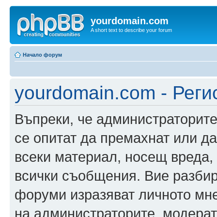
yourdomain.com
A short text to describe your forum
Начало форум
yourdomain.com - Реги
Въпреки, че администраторите
се опитат да премахнат или д
всеки материал, носещ вреда,
всички съобщения. Вие разбир
форуми изразяват личното мне
на администраторите, модерат