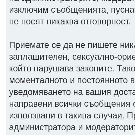
изключим съобщенията, пуснати
не носят никаква отговорност.
Приемате се да не пишете ника
заплашителен, сексуално-орие
който нарушава законите. Так
моменталното и постоянното в
уведомяването на вашия достав
направени всички съобщения с
използвани в такива случаи. П
администратора и модераторит