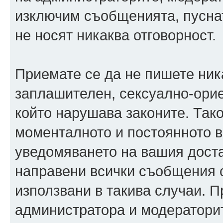
изключим съобщенията, пуснати
не носят никаква отговорност.
Приемате се да не пишете ника
заплашителен, сексуално-орие
който нарушава законите. Так
моменталното и постоянното в
уведомяването на вашия достав
направени всички съобщения с
използвани в такива случаи. П
администратора и модераторит