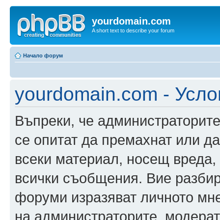
yourdomain.com
A short text to describe your forum
Начало форум
yourdomain.com - Усло
Въпреки, че администраторите
се опитат да премахнат или д
всеки материал, носещ вреда,
всички съобщения. Вие разбир
форуми изразяват личното мне
на администраторите, модерат